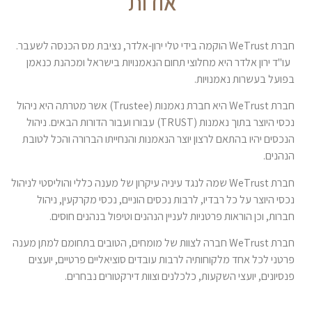
אודות
חברת WeTrust הוקמה בידי טלי ירון-אלדר, נציבת מס הכנסה לשעבר.
עו"ד ירון אלדר היא מחלוצי תחום הנאמנויות בישראל ומכהנת כנאמן
בפועל בעשרות נאמנויות.
חברת WeTrust היא חברת נאמנות (Trustee) אשר מטרתה היא ניהול
נכסי היוצר בתוך נאמנות (TRUST) עבורו ועבור הדורות הבאים. ניהול
הנכסים יהיו בהתאם לרצון יוצר הנאמנות והנחייתו הברורה והכל לטובת
הנהנים.
חברת WeTrust שמה לנגד עיניה עיקרון של מענה כללי והוליסטי לניהול
נכסי היוצר על כל רבדיו, לרבות נכסים הוניים, נכסי מקרקעין, ניהול
חברות, וכן הוראות פרטניות לעניין הנהנים וטיפול בנהנים חוסים.
חברת WeTrust חברה לצוות של מומחים, הטובים בתחומם למתן מענה
פרטני לכל אחד מלקוחותיה לרבות עובדים סוציאליים פרטיים, יועצים
פנסיונים, יועצי השקעות, כלכלנים וצוות דירקטורים נבחרים.