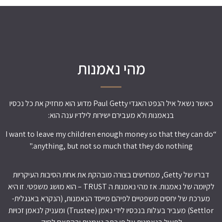
נאוה הינה יועצת מס המביאה לחברה ניסיון עשיר בתפעול
הנאמנויות בתחום ניהול כספי הנאמנות, ניהול הממשקים מול
המוסדות הפיננסיים וגורמי המפתח בנאמנויות, הכנת דוחות
חשבונאים בקרה פיננסית ודיווח לרשויות השונות לרבות מס הכנסה
מהי נאמנות
כאשר נשאל איל הנפט האגדי Paul Getty מדוע הוא מחזיק את כל נכסיו
בנאמנות ולא מעבירם ישירות לילדיו ענה הוא:
“I want to leave my children enough money so that they can do
anything, but not so much that they do nothing."
דבריו של Getty, ממחישים בצורה מובהקת את אחת הסיבות העיקריות
לקיומה של נאמנות. אז מהי נאמנות ה TRUST – הוא מושג משפטי. זו היא
מערכת של יחסים משפטיים לפיהם מייסד הנאמנות, (הנקרא באנגלית-
Settlor) מעביר בעלות בנכסיו לידי נאמן (Trustee) ומעניק לנאמן זכויות