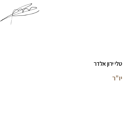
טלי ירון אלדר
יו"ר