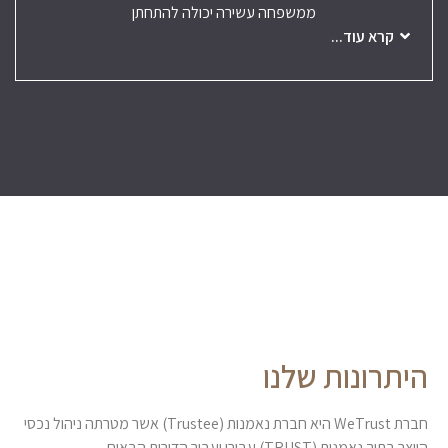
ממשפחה עשירה יכולה להתחתן
קרא עוד...
היתרונות שלנו
חברת WeTrust היא חברת נאמנות (Trustee) אשר מטרתה ניהול נכסי
היוצר בתוך נאמנות (TRUST) עבורו ועבור הדורות הבאים.