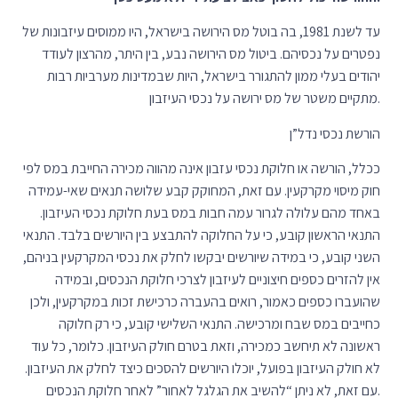
עד לשנת 1981, בה בוטל מס הירושה בישראל, היו ממוסים עיזבונות של
נפטרים על נכסיהם. ביטול מס הירושה נבע, בין היתר, מהרצון לעודד
יהודים בעלי ממון להתגורר בישראל, היות שבמדינות מערביות רבות
מתקיים משטר של מס ירושה על נכסי העיזבון.
הורשת נכסי נדל”ן
ככלל, הורשה או חלוקת נכסי עזבון אינה מהווה מכירה החייבת במס לפי
חוק מיסוי מקרקעין. עם זאת, המחוקק קבע שלושה תנאים שאי-עמידה
באחד מהם עלולה לגרור עמה חבות במס בעת חלוקת נכסי העיזבון.
התנאי הראשון קובע, כי על החלוקה להתבצע בין היורשים בלבד. התנאי
השני קובע, כי במידה שיורשים יבקשו לחלק את נכסי המקרקעין בניהם,
אין להזרים כספים חיצוניים לעיזבון לצרכי חלוקת הנכסים, ובמידה
שהועברו כספים כאמור, רואים בהעברה כרכישת זכות במקרקעין, ולכן
כחייבים במס שבח ומרכישה. התנאי השלישי קובע, כי רק חלוקה
ראשונה לא תיחשב כמכירה, וזאת בטרם חולק העיזבון. כלומר, כל עוד
לא חולק העיזבון בפועל, יוכלו היורשים להסכים כיצד לחלק את העיזבון.
עם זאת, לא ניתן “להשיב את הגלגל לאחור” לאחר חלוקת הנכסים.