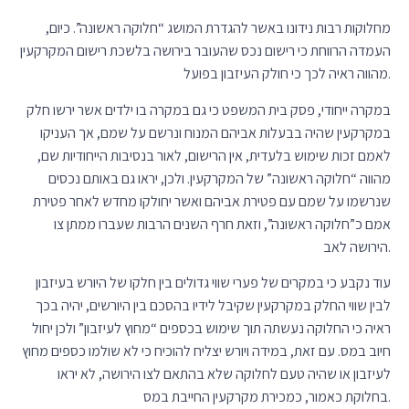
מחלוקות רבות נידונו באשר להגדרת המושג “חלוקה ראשונה”. כיום,
העמדה הרווחת כי רישום נכס שהעובר בירושה בלשכת רישום המקרקעין
מהווה ראיה לכך כי חולק העיזבון בפועל.
במקרה ייחודי, פסק בית המשפט כי גם במקרה בו ילדים אשר ירשו חלק
במקרקעין שהיה בבעלות אביהם המנוח ונרשם על שמם, אך העניקו
לאמם זכות שימוש בלעדית, אין הרישום, לאור בנסיבות הייחודיות שם,
מהווה “חלוקה ראשונה” של המקרקעין. ולכן, יראו גם באותם נכסים
שנרשמו על שמם עם פטירת אביהם ואשר יחולקו מחדש לאחר פטירת
אמם כ”חלוקה ראשונה”, וזאת חרף השנים הרבות שעברו ממתן צו
הירושה לאב.
עוד נקבע כי במקרים של פערי שווי גדולים בין חלקו של היורש בעיזבון
לבין שווי החלק במקרקעין שקיבל לידיו בהסכם בין היורשים, יהיה בכך
ראיה כי החלוקה נעשתה תוך שימוש בכספים “מחוץ לעיזבון” ולכן יחול
חיוב במס. עם זאת, במידה ויורש יצליח להוכיח כי לא שולמו כספים מחוץ
לעיזבון או שהיה טעם לחלוקה שלא בהתאם לצו הירושה, לא יראו
בחלוקת כאמור, כמכירת מקרקעין החייבת במס.