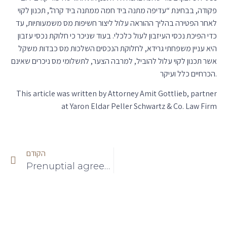
פקודה, בבחינת “עדיפה מתנה ביד חמה ממתנה ביד קרה”, תכנון לקוי
לאחר הפטירה בהליך ההוראה עלול ליצור חשיפות מס משמעותיות, עד
כדי הפיכת נכסי העיזבון לעול כלכלי. בעוד שניכר כי חלוקת נכסי עזבון
היא עניין משפחתי גרידא, לחלוקת הנכסים השלכות מס כבדות משקל
אשר תכנון לקוי עלול להוביל, למרבה הצער, לתשלומי מס ניכרים שאינם
הכרחיים כלל ועיקר.
This article was written by Attorney Amit Gottlieb, partner
at Yaron Eldar Peller Schwartz & Co. Law Firm
הקודם
Prenuptial agreement- not on paper alone