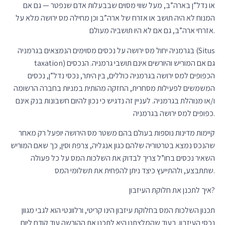
או נדל”ן בארה”ב, מעל שווי מסוים שבבעלות אדם שנפטר — גם אם
המנוח לא היה תושב או אזרח של ארה”ב וכן מחילה מס ירושה מלא על
אזרחי ארה”ב, גם אם לא היו תושביה מעולם.
בגרמניה יחול מס ירושה על נכסים מסוימים הנמצאים בגרמניה (Situs
taxation) גם אם המוריש והיורשים אינם תושבי גרמניה. הנכסים
הכפופים למס ירושה בגרמניה כוללים, בין היתר, נכסי נדל”ן, נכסים
המשמשים לפעילות מסחרית, החזקה מהותית במניות בחברה הרשומה
ו/או מנוהלת בגרמניה. לעניין זה נדגיש כי נכון להיום חשבונות בנק אינם
כפופים למס ירושה בגרמניה.
קיימות מדינות נוספות בעולם בהם משטר מס הירושה יופעל רק מאחר
שהנכס נמצא בטרטוריה שלהם כגון אנגליה, צרפת וסין, כך שאם המוריש
השאיר נכסים בחו”ל צריך לבדוק את השלכות המס על כל פעולה
שתתבצע, ולהתייעץ כיצד ניתן להפחית את תשלומי המס.
איך לתכנן את חלוקת העיזבון?
תכנון השלכות המס בחלוקת עיזבון הינו קריטי, ורלוונטי הוא לגבי מגוון
נכסי העיזבון. בעוד שהמלצתנו היא לתכנן את ההורשה עוד קודם ליום