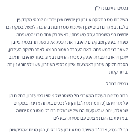
נכסים שאינם נדל”ן
השלכות מס בחלוקת עיזבון בין יורשים אינן ייחודיות לנכסי מקרקעין
בלבד. במקרים רבים ישנן השלכות מס רחבות בהרבה. למשל במקרה בו
יורשים בני משפחה עסק משפחתי, כאשר רק אחד מבני המשפחה
מעורה בעסק ומבקשים להעביר את העסק אליו, ואת יתר נכסי העיזבון
לשאר בני המשפחה. באם העברה כאמור תבוצע לאחר חלוקת העיזבון,
ייתכן וייראו בהעברת העסק כמכירה החייבת במס, בעוד שהעברתו אגב
הסכם חלוקת עיזבון באמצעות איזון מכספי העיזבון, עשוי לפתור עניין זה
ביתר קלות.
נכסים בחו”ל
ברוב מדינות העולם המערבי חל משטר של מיסוי נכסי עזבון, החלים הן
על אזרחיהם (כדוגמת ארה”ב) והן על נכסים באותה מדינה. במקרים
שכאלה, ייתכן שהשקעותיהם של ישראלים בחו”ל ימוסו במס ירושה
במדינת בה הם נמצאים עם פטירת הבעלים.
כך לדוגמא, ארה”ב משיתה מס עיזבון על נכסים, כגון מניות אמריקאיות