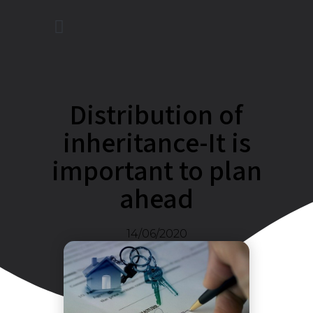
Distribution of
inheritance-It is
important to plan
ahead
14/06/2020